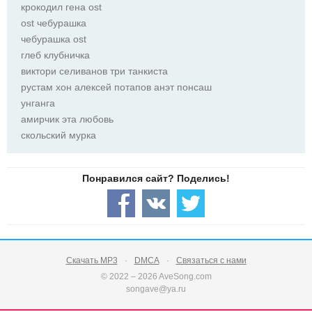
крокодил гена ost
ost чебурашка
чебурашка ost
глеб клубничка
виктори селиванов три танкиста
рустам хон алексей потапов анэт понсаш
унганга
амирчик эта любовь
скольский мурка
Скачать MP3
DMCA
Связаться с нами
© 2022 – 2026 AveSong.com
songave@ya.ru