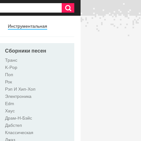
Инструментальная
Сборники песен
Транс
K-Pop
Поп
Рок
Рэп И Хип-Хоп
Электроника
Edm
Хаус
Драм-Н-Бэйс
Дабстеп
Классическая
Джаз