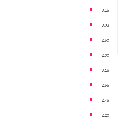
3:15
3:03
2:50
2:30
3:15
2:55
2:45
2:20