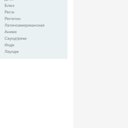
Блюз
Регги
Реггетон
Латиноамериканская
Аниме
Саундтреки
Инди
Лаундж