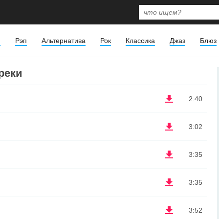
я
Рэп
Альтернатива
Рок
Классика
Джаз
Блюз
треки
2:40
3:02
3:35
3:35
3:52