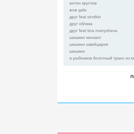
антон круглов
๑о๑ gala
друг feat sirotkin
друг облака
друг feat tina manysheva
шишкин михаил
шишкин швейцария
шишкин
а рыбников болотный транс из 