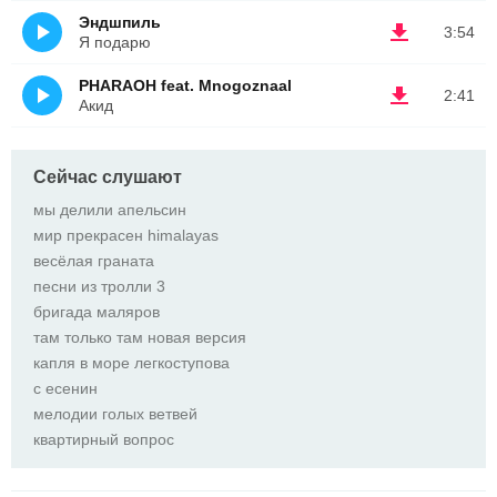
Эндшпиль
3:54
Я подарю
PHARAOH feat. Mnogoznaal
2:41
Акид
Сейчас слушают
мы делили апельсин
мир прекрасен himalayas
весёлая граната
песни из тролли 3
бригада маляров
там только там новая версия
капля в море легкоступова
с есенин
мелодии голых ветвей
квартирный вопрос