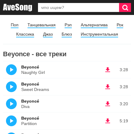
Поп
Танцевальная
Рэп
Альтернатива
Рок
Классика
Джаз
Блюз
Инструментальная
Beyonce - все треки
Beyoncé
3:28
Naughty Girl
Beyoncé
3:28
Sweet Dreams
Beyoncé
3:20
Diva
Beyoncé
5:19
Partition