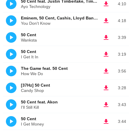
50 Cent feat. Justin Timberlake, Timbaland
4:10
Ayo Technology
Eminem, 50 Cent, Cashis, Lloyd Banks
4:18
You Don't Know
50 Cent
3:39
Wanksta
50 Cent
3:19
I Get It In
The Game feat. 50 Cent
3:56
How We Do
[37Hz] 50 Cent
3:28
Candy Shop
50 Cent feat. Akon
3:43
I'll Still Kill
50 Cent
3:44
I Get Money