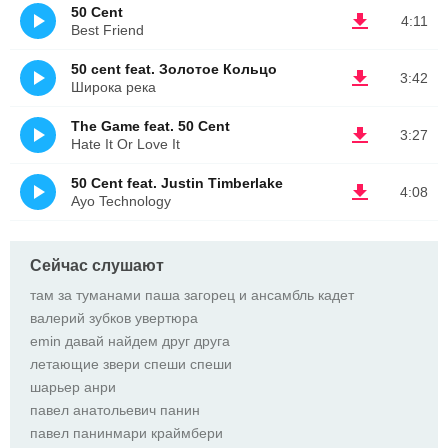
50 Cent
4:11
Best Friend
50 cent feat. Золотое Кольцо
3:42
Широка река
The Game feat. 50 Cent
3:27
Hate It Or Love It
50 Cent feat. Justin Timberlake
4:08
Ayo Technology
Сейчас слушают
там за туманами паша загорец и ансамбль кадет
валерий зубков увертюра
emin давай найдем друг друга
летающие звери спеши спеши
шарьер анри
павел анатольевич панин
павел панинмари краймбери