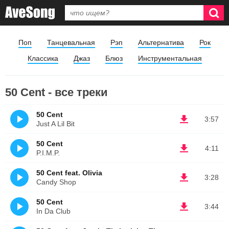
Поп
Танцевальная
Рэп
Альтернатива
Рок
Классика
Джаз
Блюз
Инструментальная
50 Cent - все треки
50 Cent
3:57
Just A Lil Bit
50 Cent
4:11
P.I.M.P.
50 Cent feat. Olivia
3:28
Candy Shop
50 Cent
3:44
In Da Club