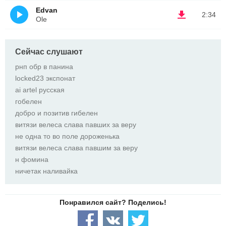
Edvan
2:34
Ole
Сейчас слушают
рнп обр в панина
locked23 экспонат
ai artel русская
гобелен
добро и позитив гибелен
витязи велеса слава павших за веру
не одна то во поле дороженька
витязи велеса слава павшим за веру
н фомина
ничетак наливайка