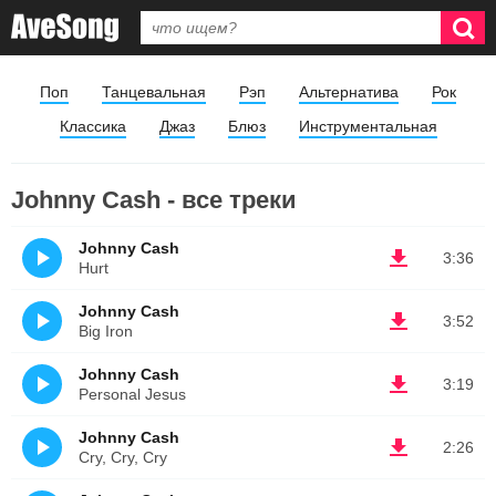
Поп
Танцевальная
Рэп
Альтернатива
Рок
Классика
Джаз
Блюз
Инструментальная
Johnny Cash - все треки
Johnny Cash
3:36
Hurt
Johnny Cash
3:52
Big Iron
Johnny Cash
3:19
Personal Jesus
Johnny Cash
2:26
Cry, Cry, Cry