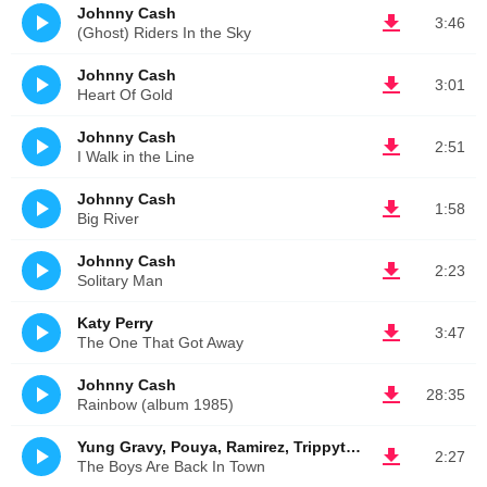
Johnny Cash
3:46
(Ghost) Riders In the Sky
Johnny Cash
3:01
Heart Of Gold
Johnny Cash
2:51
I Walk in the Line
Johnny Cash
1:58
Big River
Johnny Cash
2:23
Solitary Man
Katy Perry
3:47
The One That Got Away
Johnny Cash
28:35
Rainbow (album 1985)
Yung Gravy, Pouya, Ramirez, TrippythaKid
2:27
The Boys Are Back In Town