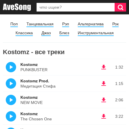
Поп
Танцевальная
Рэп
Альтернатива
Рок
Классика
Джаз
Блюз
Инструментальная
Kostomz - все треки
Kostomz
1:32
PUNKBUSTER
Kostomz Prod.
1:15
Медитация Стифа
Kostomz
2:06
NEW MOVE
Kostomz
3:22
The Chosen One