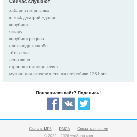
Сейчас слушают
хабарова зёрнышко
ю rock дмитрий жданов
керубини
чигару
керубини pie jesu
александр ковалёв
тётя лена
лена жена
странная пятница казян
музыка для аквафитнеса аквааэробики 126 bpm
Скачать MP3
DMCA
Связаться с нами
© 2022 – 2026 AveSong.com