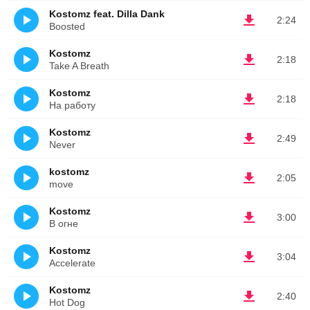
Kostomz feat. Dilla Dank
2:24
Boosted
Kostomz
2:18
Take A Breath
Kostomz
2:18
На работу
Kostomz
2:49
Never
kostomz
2:05
move
Kostomz
3:00
В огне
Kostomz
3:04
Accelerate
Kostomz
2:40
Hot Dog