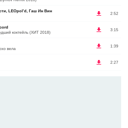
ти, LEOpol’d, Гаш Ин Вин
2:52
cord
3:15
ший коктейль (ХИТ 2018)
1:39
охо вела
2:27