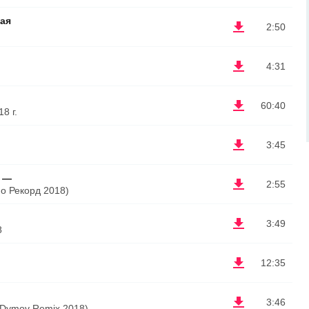
ная
2:50
4:31
60:40
8 г.
3:45
n —
2:55
ио Рекорд 2018)
3:49
8
12:35
3:46
 Dymov Remix 2018)