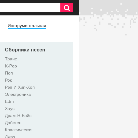
Инструментальная
Сборники песен
Транс
K-Pop
Поп
Рок
Рэп И Хип-Хоп
Электроника
Edm
Хаус
Драм-Н-Бэйс
Дабстеп
Классическая
Джаз