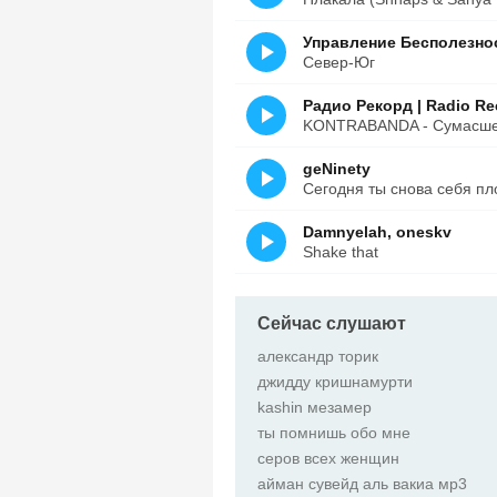
Управление Бесполезнос
Север-Юг
Радио Рекорд | Radio Re
KONTRABANDA - Сумасшед
geNinety
Сегодня ты снова себя пл
Damnyelah, oneskv
Shake that
Сейчас слушают
александр торик
джидду кришнамурти
kashin мезамер
ты помнишь обо мне
серов всех женщин
айман сувейд аль вакиа мр3