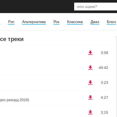
я
Рэп
Альтернатива
Рок
Классика
Джаз
Блюз
все треки
3:08
49:42
3:23
4:27
адио рекорд 2018)
3:15