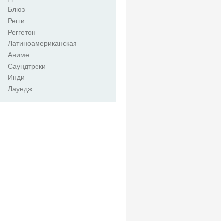
Блюз
Регги
Реггетон
Латиноамериканская
Аниме
Саундтреки
Инди
Лаундж