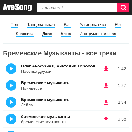
Поп
Танцевальная
Рэп
Альтернатива
Рок
Классика
Джаз
Блюз
Инструментальная
Бременские Музыканты - все треки
Олег Анофриев, Анатолий Горохов
1:42
Песенка друзей
Бременские музыканты
1:27
Принцесса
Бременские музыканты
2:34
Лейла
бременские музыканты
0:58
бременские музыканты