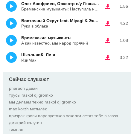
Олег Анофриев, Оркестр п/у Геннадия Гладкова
1:56
Бременские музыканты: Наступила ночь
Восточный Округ feat. Miyagi & Эндшпиль
4:22
Руки в облака
Бременские музыканты
1:08
А как известно, мы народ горячий
ШкольниК, Ли.я
3:32
ИзиМак
Сейчас слушают
pharaoh давай
трусы raskol dj gromko
мы делаем техно raskol dj gromko
max korzh мотылёк
призрак крови парапустяков осколки летят тебе в глаза призрак крови парапустяков осколки летят тебе
дмитрий калугин
тимпан