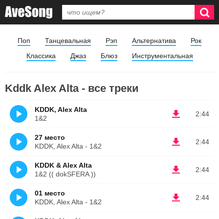
Поп
Танцевальная
Рэп
Альтернатива
Рок
Классика
Джаз
Блюз
Инструментальная
Kddk Alex Alta - все треки
KDDK, Alex Alta
2:44
1&2
27 место
2:44
KDDK, Alex Alta - 1&2
KDDK & Alex Alta
2:44
1&2 (( dokSFERA ))
01 место
2:44
KDDK, Alex Alta - 1&2