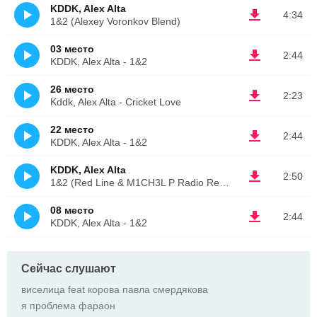
KDDK, Alex Alta
4:34
1&2 (Alexey Voronkov Blend)
03 место
2:44
KDDK, Alex Alta - 1&2
26 место
2:23
Kddk, Alex Alta - Cricket Love
22 место
2:44
KDDK, Alex Alta - 1&2
KDDK, Alex Alta
2:50
1&2 (Red Line & M1CH3L P Radio Remix)
08 место
2:44
KDDK, Alex Alta - 1&2
Сейчас слушают
виселица feat корова павла смердякова
я проблема фараон