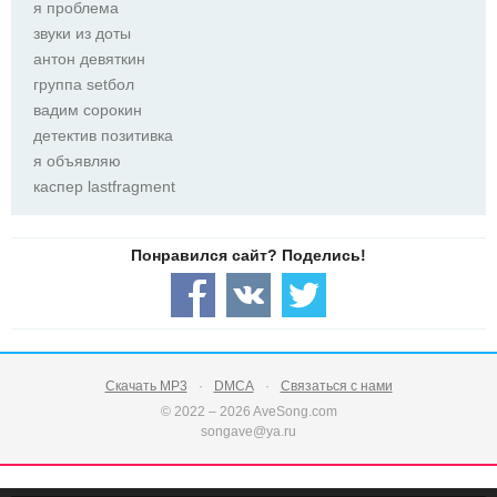
я проблема
звуки из доты
антон девяткин
группа setбол
вадим сорокин
детектив позитивка
я объявляю
каспер lastfragment
Скачать MP3
DMCA
Связаться с нами
© 2022 – 2026 AveSong.com
songave@ya.ru