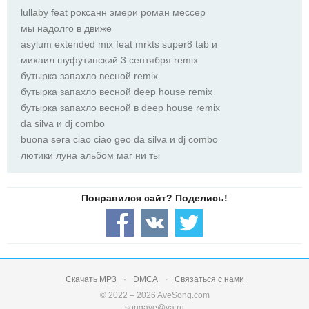
lullaby feat роксанн эмери роман мессер
мы надолго в движе
asylum extended mix feat mrkts super8 tab и
михаил шуфутинский 3 сентября remix
бутырка запахло весной remix
бутырка запахло весной deep house remix
бутырка запахло весной в deep house remix
da silva и dj combo
buona sera ciao ciao geo da silva и dj combo
лютики луна альбом маг ни ты
Скачать MP3
DMCA
Связаться с нами
© 2022 – 2026 AveSong.com
songave@ya.ru