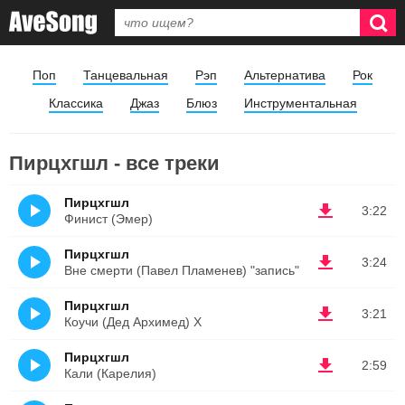
Поп
Танцевальная
Рэп
Альтернатива
Рок
Классика
Джаз
Блюз
Инструментальная
Пирцхгшл - все треки
Пирцхгшл
3:22
Финист (Эмер)
Пирцхгшл
3:24
Вне смерти (Павел Пламенев) "запись"
Пирцхгшл
3:21
Коучи (Дед Архимед) Х
Пирцхгшл
2:59
Кали (Карелия)