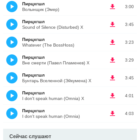
Пирцхгшл
3:00
Волынщик (Эмер)
Пирцхгшл
3:45
Sound of Silence (Disturbed) X
Пирцхгшл
3:23
Whatever (The BossHoss)
Пирцхгшл
3:29
Вне смерти (Павел Пламенев) Х
Пирцхгшл
3:45
Бунтарь Вселенной (Эйкумена) Х
Пирцхгшл
4:01
I don't speak human (Omnia) Х
Пирцхгшл
4:03
I don't speak human (Omnia)
Сейчас слушают