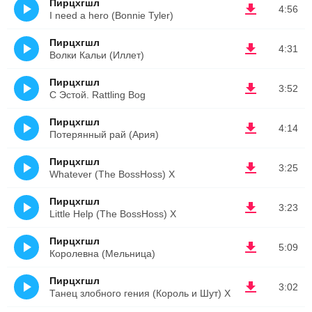
Пирцхгшл
4:56
I need a hero (Bonnie Tyler)
Пирцхгшл
4:31
Волки Кальи (Иллет)
Пирцхгшл
3:52
С Эстой. Rattling Bog
Пирцхгшл
4:14
Потерянный рай (Ария)
Пирцхгшл
3:25
Whatever (The BossHoss) X
Пирцхгшл
3:23
Little Help (The BossHoss) X
Пирцхгшл
5:09
Королевна (Мельница)
Пирцхгшл
3:02
Танец злобного гения (Король и Шут) Х