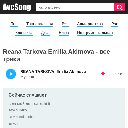
Поп
Танцевальная
Рэп
Альтернатива
Рок
Классика
Джаз
Блюз
Инструментальная
Reana Tarkova Emilia Akimova - все
треки
REANA TARKOVA, Emilia Akimova
3:48
Музыка
Сейчас слушают
седьмой лепесток hi fi
атмл intro
атмл extended
атмл