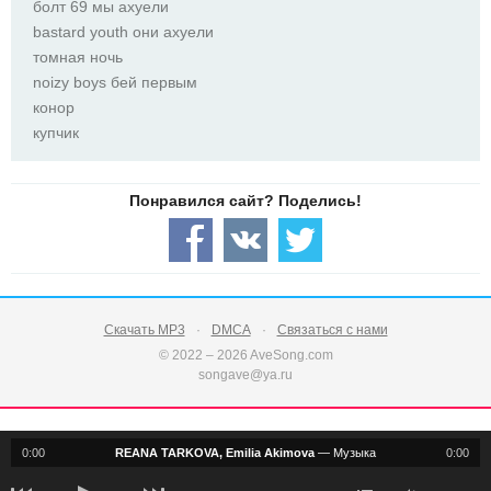
болт 69 мы ахуели
bastard youth они ахуели
томная ночь
noizy boys бей первым
конор
купчик
Скачать MP3
DMCA
Связаться с нами
© 2022 – 2026 AveSong.com
songave@ya.ru
0:00
REANA TARKOVA, Emilia Akimova
—
Музыка
0:00
notification