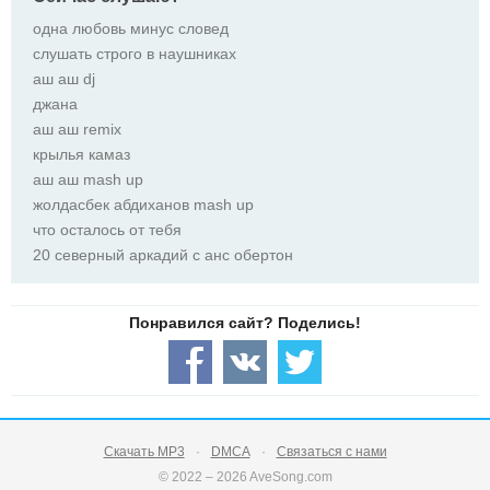
одна любовь минус словед
слушать строго в наушниках
аш аш dj
джана
аш аш remix
крылья камаз
аш аш mash up
жолдасбек абдиханов mash up
что осталось от тебя
20 северный аркадий с анс обертон
Скачать MP3
DMCA
Связаться с нами
© 2022 – 2026 AveSong.com