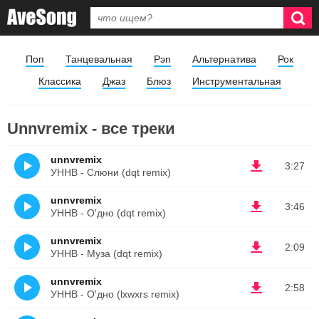
Поп
Танцевальная
Рэп
Альтернатива
Рок
Классика
Джаз
Блюз
Инструментальная
Unnvremix - все треки
unnvremix
3:27
УННВ - Слюни (dqt remix)
unnvremix
3:46
УННВ - О'дно (dqt remix)
unnvremix
2:09
УННВ - Муза (dqt remix)
unnvremix
2:58
УННВ - О'дно (lxwxrs remix)