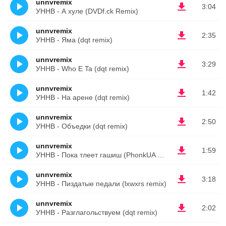
unnvremix
3:04
УННВ - А хуле (DVDf.ck Remix)
unnvremix
2:35
УННВ - Яма (dqt remix)
unnvremix
3:29
УННВ - Who E Ta (dqt remix)
unnvremix
1:42
УННВ - На арене (dqt remix)
unnvremix
2:50
УННВ - Объедки (dqt remix)
unnvremix
1:59
УННВ - Пока тлеет гашиш (PhonkUA 88 remix)
unnvremix
3:18
УННВ - Пиздатые педали (lxwxrs remix)
unnvremix
2:02
УННВ - Разглагольствуем (dqt remix)