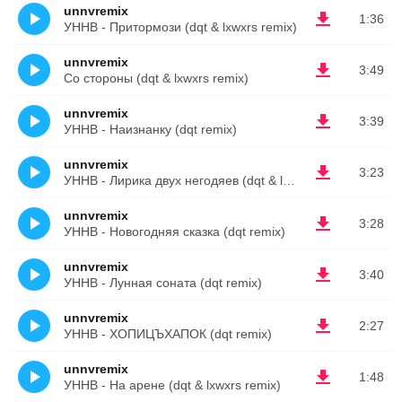
unnvremix
1:36
УННВ - Притормози (dqt & lxwxrs remix)
unnvremix
3:49
Со стороны (dqt & lxwxrs remix)
unnvremix
3:39
УННВ - Наизнанку (dqt remix)
unnvremix
3:23
УННВ - Лирика двух негодяев (dqt & lxwxrs remix)
unnvremix
3:28
УННВ - Новогодняя сказка (dqt remix)
unnvremix
3:40
УННВ - Лунная соната (dqt remix)
unnvremix
2:27
УННВ - ХОПИЦЪХАПОК (dqt remix)
unnvremix
1:48
УННВ - На арене (dqt & lxwxrs remix)