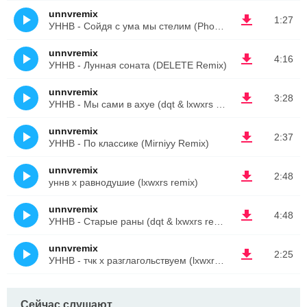
unnvremix
1:27
УННВ - Сойдя с ума мы стелим (PhonkUA 88)
unnvremix
4:16
УННВ - Лунная соната (DELETE Remix)
unnvremix
3:28
УННВ - Мы сами в ахуе (dqt & lxwxrs remix)
unnvremix
2:37
УННВ - По классике (Mirniyy Remix)
unnvremix
2:48
уннв x равнодушие (lxwxrs remix)
unnvremix
4:48
УННВ - Старые раны (dqt & lxwxrs remix)
unnvremix
2:25
УННВ - тчк x разглагольствуем (lxwxrs remix)
Сейчас слушают