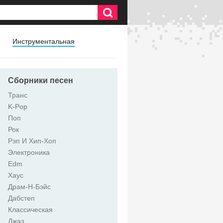
Инструментальная
Сборники песен
Транс
K-Pop
Поп
Рок
Рэп И Хип-Хоп
Электроника
Edm
Хаус
Драм-Н-Бэйс
Дабстеп
Классическая
Джаз