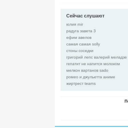
Сейчас слушают
юлия mir
радуга завета 3
ефим авелов
самая самая solly
стоны соседки
григорий лепс валерий меладзе
гепатит не напится молоком
мелкон вартанов sado
ромео и джульетта аниме
жиртрест teams