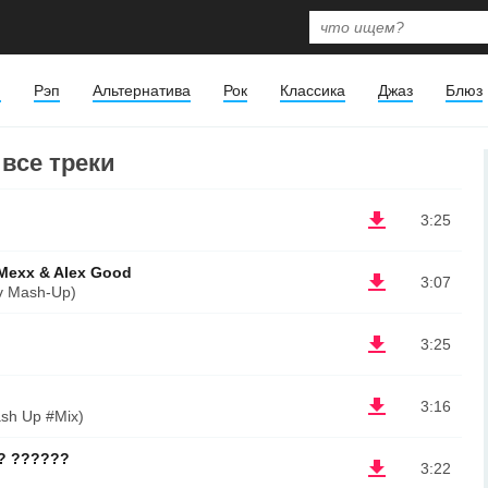
я
Рэп
Альтернатива
Рок
Классика
Джаз
Блюз
 все треки
3:25
 Mexx & Alex Good
3:07
v Mash-Up)
3:25
3:16
sh Up #Mix)
?? ??????
3:22