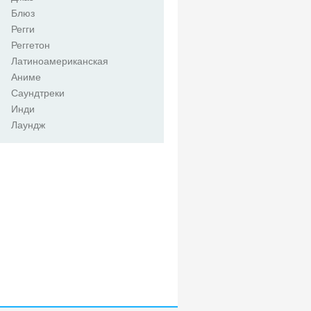
Блюз
Регги
Реггетон
Латиноамериканская
Аниме
Саундтреки
Инди
Лаундж