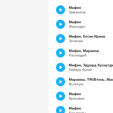
Мафик
Заманила
Мафик
Мерседес
Мафик, Коган Ирина
Зеленая
Мафик, Маракеш
Распиздяй
Мафик, Эдуард Хуснутди
Наберу бухой
Маракеш, TRUEтень, Ма
Вслепую
Мафик
Красивая
Мафик
Без мечты