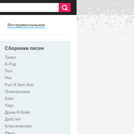
Инструментальная
Сборники песен
Транс
K-Pop
Поп
Рок
Рэп И Хип-Хоп
Электроника
Edm
Хаус
Драм-Н-Бэйс
Дабстеп
Классическая
Джаз