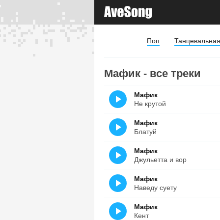
Поп
Танцевальна
Мафик - все треки
Мафик
Не крутой
Мафик
Блатуй
Мафик
Джульетта и вор
Мафик
Наведу суету
Мафик
Кент