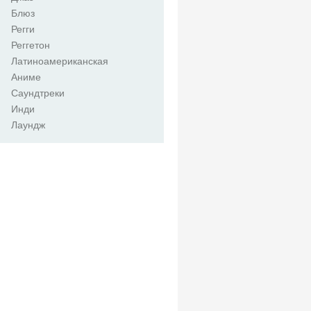
Блюз
Регги
Реггетон
Латиноамериканская
Аниме
Саундтреки
Инди
Лаундж