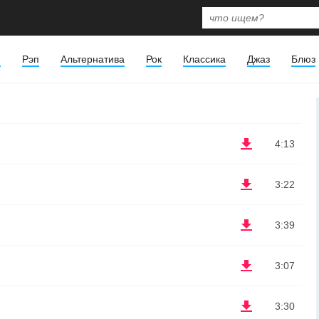
я
Рэп
Альтернатива
Рок
Классика
Джаз
Блюз
4:13
3:22
3:39
3:07
3:30