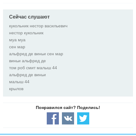
Сейчас слушают
кукольник нестор васильевич
нестор кукольник
муа муа
сен мар
альфред де виньи сен мар
виньи альфред де
том роб смит малыш 44
альфред де виньи
малыш 44
крылов