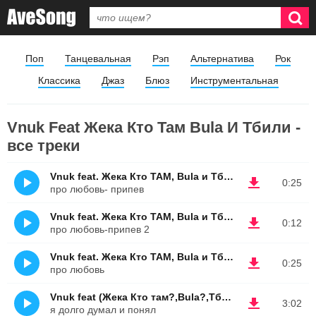
Поп
Танцевальная
Рэп
Альтернатива
Рок
Классика
Джаз
Блюз
Инструментальная
Vnuk Feat Жека Кто Там Bula И Тбили -
все треки
Vnuk feat. Жека Кто ТАМ, Bula и Тбили
0:25
про любовь- припев
Vnuk feat. Жека Кто ТАМ, Bula и Тбили
0:12
про любовь-припев 2
Vnuk feat. Жека Кто ТАМ, Bula и Тбили
0:25
про любовь
Vnuk feat (Жека Кто там?,Bula?,Тбили)
3:02
я долго думал и понял