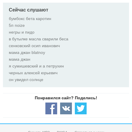
Сейчас слушают
бумбокс бета каротин
5п noize
негры и пидо
в бутылке масла сварили беса
сенковский осип иванович
мама джан blatnoy
мама джан
я сумишевский и а петрухин
черных алексей юрьевич
он увидел солнце