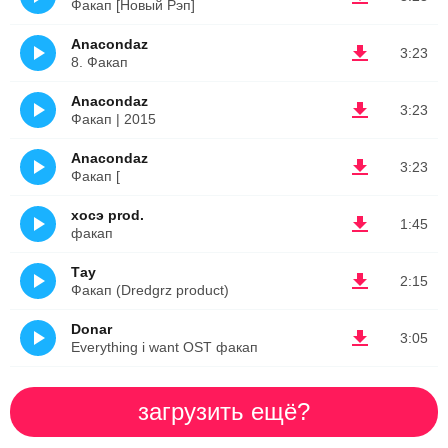
Факап [Новый Рэп]
Anacondaz
3:23
8. Факап
Anacondaz
3:23
Факап | 2015
Anacondaz
3:23
Факап [
хосэ prod.
1:45
факап
Тау
2:15
Факап (Dredgrz product)
Donar
3:05
Everything i want OST факап
загрузить ещё?