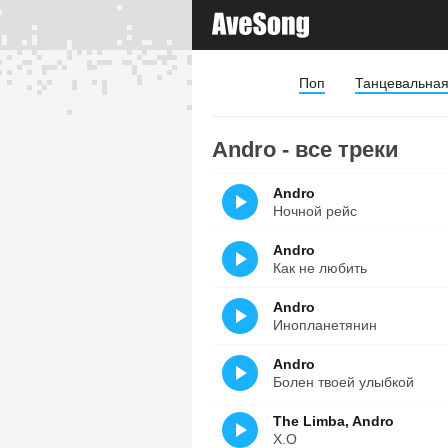
Поп
Танцевальна
Andro - все треки
Andro
Ночной рейс
Andro
Как не любить
Andro
Инопланетянин
Andro
Болен твоей улыбкой
The Limba, Andro
X.O