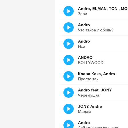
Andro, ELMAN, TONI, M
Зари
Andro
Что такое любовь?
Andro
Иса
ANDRO
BOLLYWOOD
Клава Кока, Andro
Просто так
Andro feat. JONY
Черемушка
JONY, Andro
Мадам
Andro
Дай мне только шанс