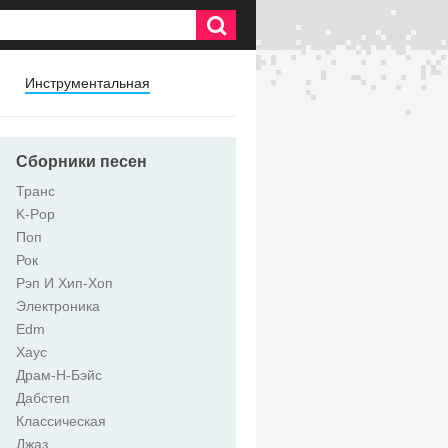
Инструментальная
Сборники песен
Транс
K-Pop
Поп
Рок
Рэп И Хип-Хоп
Электроника
Edm
Хаус
Драм-Н-Бэйс
Дабстеп
Классическая
Джаз