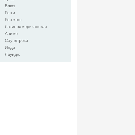
Блюз
Регги
Реггетон
Латиноамериканская
Аниме
Саундтреки
Инди
Лаундж