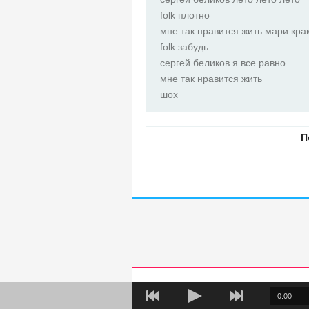
folk плотно
мне так нравится жить мари кр
folk забудь
сергей беликов я все равно
мне так нравится жить
шох
0:00