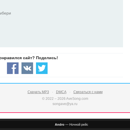
амбери
Скачать MP3
DMCA
Связаться с нами
© 2022 – 2026 AveSong.com
songave@ya.ru
Andro
—
Ночной рейс