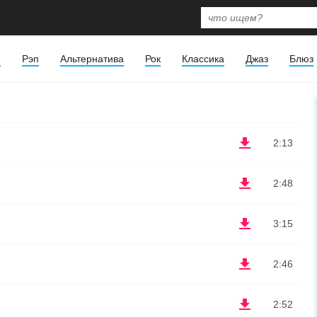
я
Рэп
Альтернатива
Рок
Классика
Джаз
Блюз
2:13
2:48
3:15
2:46
2:52