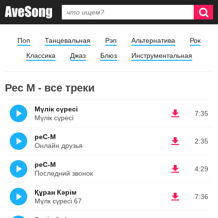
Поп
Танцевальная
Рэп
Альтернатива
Рок
Классика
Джаз
Блюз
Инструментальная
Рес М - все треки
Мүлік сүресі
7:35
Мүлік сүресі
реС-М
2:35
Онлайн друзья
реС-М
4:29
Последний звонок
Құран Кəрім
7:36
Мүлк сүресі 67