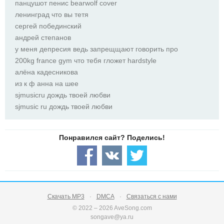
панцушот пенис bearwolf cover
ленинград что вы тетя
сергей побединский
андрей степанов
у меня депресия ведь запрещщают говорить про
200kg france gym что тебя гложет hardstyle
алёна кадесникова
из к ф анна на шее
sjmusicru дождь твоей любви
sjmusic ru дождь твоей любви
Скачать MP3
DMCA
Связаться с нами
© 2022 – 2026 AveSong.com
songave@ya.ru