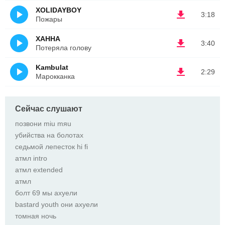
XOLIDAYBOY
3:18
Пожары
ХАННА
3:40
Потеряла голову
Kambulat
2:29
Марокканка
Сейчас слушают
позвони miu mяu
убийства на болотах
седьмой лепесток hi fi
атмл intro
атмл extended
атмл
болт 69 мы ахуели
bastard youth они ахуели
томная ночь