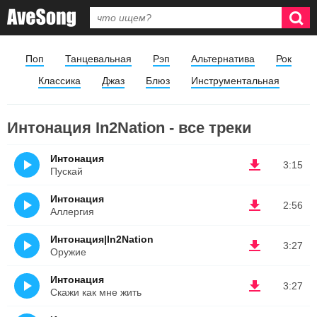
Поп
Танцевальная
Рэп
Альтернатива
Рок
Классика
Джаз
Блюз
Инструментальная
Интонация In2Nation - все треки
Интонация
3:15
Пускай
Интонация
2:56
Аллергия
Интонация|In2Nation
3:27
Оружие
Интонация
3:27
Скажи как мне жить