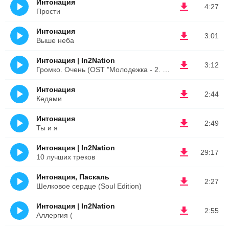
Интонация
4:27
Прости
Интонация
3:01
Выше неба
Интонация | In2Nation
3:12
Громко. Очень (OST "Молодежка - 2. Новый сезон")
Интонация
2:44
Кедами
Интонация
2:49
Ты и я
Интонация | In2Nation
29:17
10 лучших треков
Интонация, Паскаль
2:27
Шелковое сердце (Soul Edition)
Интонация | In2Nation
2:55
Аллергия (