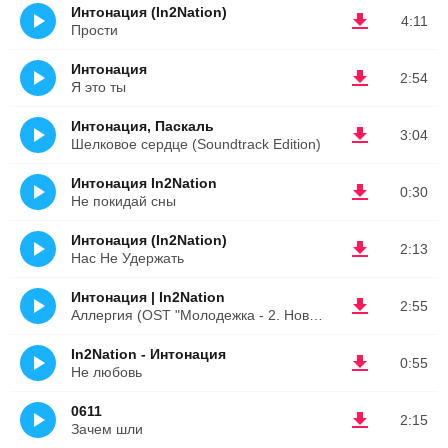
Интонация (In2Nation)
4:11
Прости
Интонация
2:54
Я это ты
Интонация, Паскаль
3:04
Шелковое сердце (Soundtrack Edition)
Интонация In2Nation
0:30
Не покидай сны
Интонация (In2Nation)
2:13
Нас Не Удержать
Интонация | In2Nation
2:55
Аллергия (OST "Молодежка - 2. Новый сезон")
In2Nation - Интонация
0:55
Не любовь
0611
2:15
Зачем шли