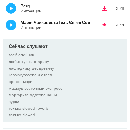
Berg
3:28
Интонации
Марія Чайковська feat. Євген Соя
4:44
Интонации
Сейчас слушают
глеб олейник
любите дети старину
наследнику цесаревичу
казакмурзаева и атаев
просто мэри
махмуд восточный экспресс
маргарита адясова наши
чурки
только slowed reverb
только slowed