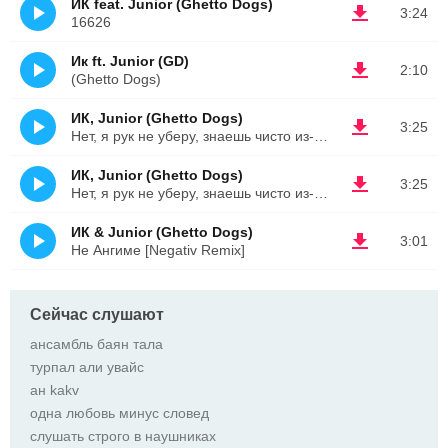
ИК feat. Junior (Ghetto Dogs)
3:24
16626
Ик ft. Junior (GD)
2:10
(Ghetto Dogs)
ИК, Junior (Ghetto Dogs)
3:25
Нет, я рук не уберу, знаешь чисто из-за принципа (
ИК, Junior (Ghetto Dogs)
3:25
Нет, я рук не уберу, знаешь чисто из-за принципа
ИК & Junior (Ghetto Dogs)
3:01
Не Ангиме [Negativ Remix]
Сейчас слушают
ансамбль баян тала
турпал али увайс
ан kakv
одна любовь минус словед
слушать строго в наушниках