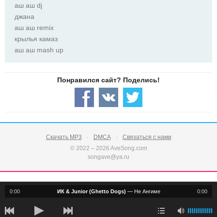
аш аш dj
джана
аш аш remix
крылья камаз
аш аш mash up
Скачать MP3
DMCA
Связаться с нами
© 2022 – 2026 AveSong.com
songave@ya.ru
0:00
ИК & Junior (Ghetto Dogs)
—
Не Ангиме
0:00
notification