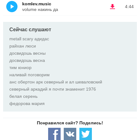
komlev.music
4:44
volume накинь да
Сейчас слушают
metall scary адидас
райхан люси
досвидошь весны
досвидошь весна
тим юниор
наливай поговорим
анс обертон арк северный и ал шеваловский
северный аркадий я почти знаменит 1976
белая серень
федорова мария