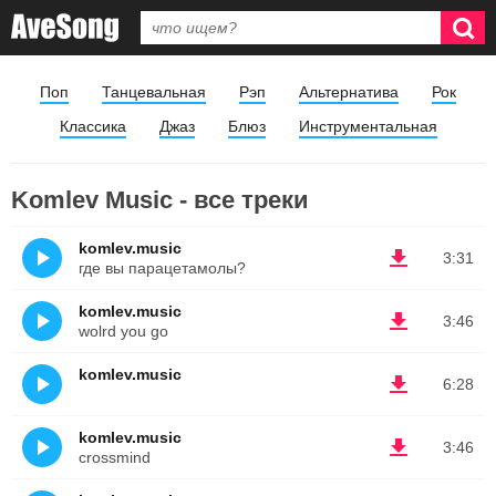
Поп
Танцевальная
Рэп
Альтернатива
Рок
Классика
Джаз
Блюз
Инструментальная
Komlev Music - все треки
komlev.music
3:31
где вы парацетамолы?
komlev.music
3:46
wolrd you go
komlev.music
6:28
ᅠ
komlev.music
3:46
crossmind