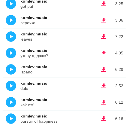
komlev.music
3:25
got put
komlev.music
3:06
верочка
komlev.music
7:22
leaves
komlev.music
4:05
утону я, даже?
komlev.music
6:29
ispano
komlev.music
2:52
dale
komlev.music
6:12
kak est'
komlev.music
6:16
pursuir of happiness