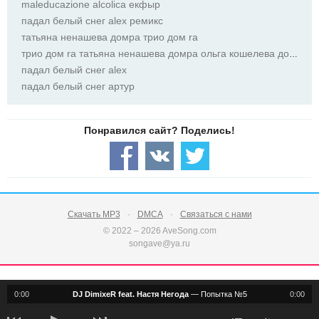
maleducazione alcolica екфыр
падал белый снег alex ремикс
татьяна ненашева домра трио дом ra
трио дом ra татьяна ненашева домра ольга кошелева домра анна сединина фортепиано
падал белый снег alex
падал белый снег артур
Скачать MP3
DMCA
Связаться с нами
© 2022 – 2026 AveSong.com
songave@ya.ru
0:00
DJ DimixeR feat. Настя Негода
—
Попытка №5
0:00
notification