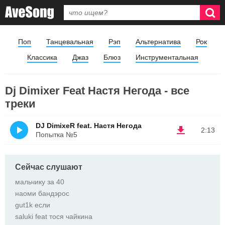
Поп
Танцевальная
Рэп
Альтернатива
Рок
Классика
Джаз
Блюз
Инструментальная
Dj Dimixer Feat Настя Негода - все
треки
DJ DimixeR feat. Настя Негода
2:13
Попытка №5
Сейчас слушают
мальчику за 40
наоми бандэрос
gut1k если
saluki feat тося чайкина