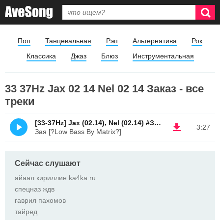
Поп
Танцевальная
Рэп
Альтернатива
Рок
Классика
Джаз
Блюз
Инструментальная
33 37Hz Jax 02 14 Nel 02 14 Заказ - все
треки
[33-37Hz] Jax (02.14), Nel (02.14) #Заказ
3:27
Зая [?Low Bass By Matrix?]
Сейчас слушают
айаал кириллин ka4ka ru
спецназ ждв
гаврил пахомов
тайред