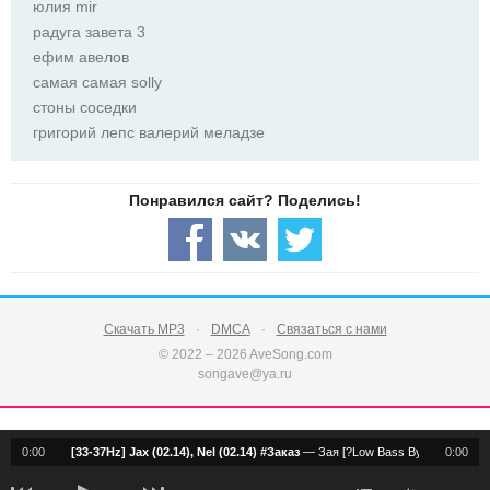
юлия mir
радуга завета 3
ефим авелов
самая самая solly
стоны соседки
григорий лепс валерий меладзе
Скачать MP3
DMCA
Связаться с нами
© 2022 – 2026 AveSong.com
songave@ya.ru
0:00
[33-37Hz] Jax (02.14), Nel (02.14) #Заказ
—
Зая [?Low Bass By Matrix?]
0:00
notification