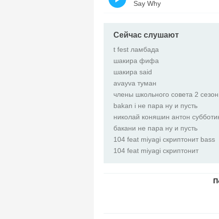
Say Why
Сейчас слушают
t fest ламбада
шакира фифа
шакира said
avayva туман
члены школьного совета 2 сезон
bakan i не пара ну и пусть
николай коняшин антон субботи
бакани не пара ну и пусть
104 feat miyagi скриптонит bass
104 feat miyagi скриптонит