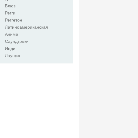
Блюз
Регги
Реггетон
Латиноамериканская
Аниме
Саундтреки
Инди
Лаундж