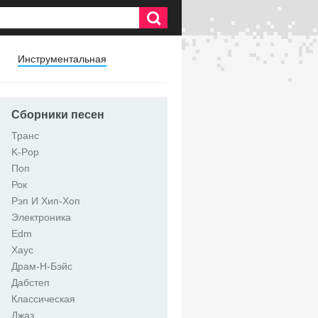
Инструментальная
Сборники песен
Транс
K-Pop
Поп
Рок
Рэп И Хип-Хоп
Электроника
Edm
Хаус
Драм-Н-Бэйс
Дабстеп
Классическая
Джаз