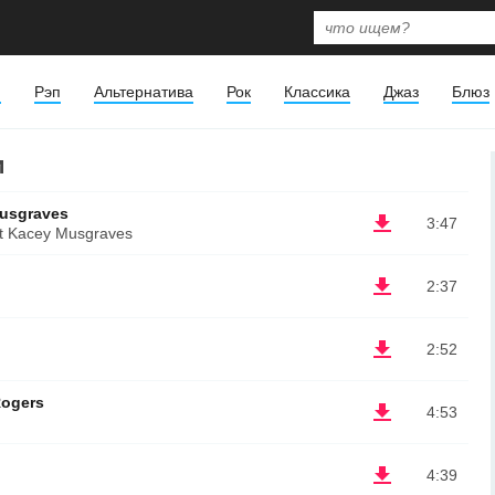
я
Рэп
Альтернатива
Рок
Классика
Джаз
Блюз
и
Musgraves
3:47
at Kacey Musgraves
2:37
2:52
Rogers
4:53
4:39