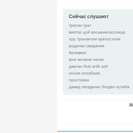
Сейчас слушают
трипак грат
виктор цой восьмиклассница
пру транзитом крепостная
родинки свидание
беливекс
вою волком натан
джиган feat artik asti
әнгам атнабаев
простован
давид гвозденко богдан куляба