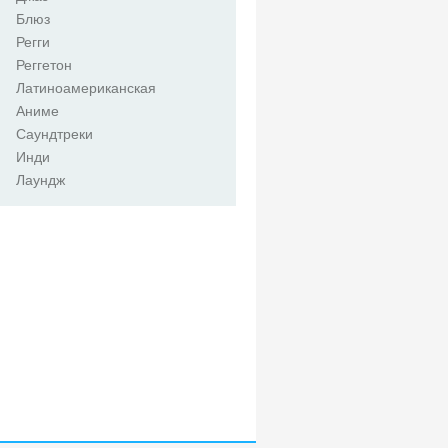
Блюз
Регги
Реггетон
Латиноамериканская
Аниме
Саундтреки
Инди
Лаундж