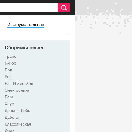
Инструментальная
Сборники песен
Транс
K-Pop
Поп
Рок
Рэп И Хип-Хоп
Электроника
Edm
Хаус
Драм-Н-Бэйс
Дабстеп
Классическая
Джаз