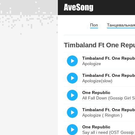
Поп
Танцевальна
Timbaland Ft One Repub
Timbaland Ft. One Republ
Apologize
Timbaland Ft. One Republ
Apologize(slow)
One Republic
All Fall Down (Gossip Girl 
Timbaland Ft. One Republ
Apologize ( Rington )
One Republic
Say all i need (OST Gossip 