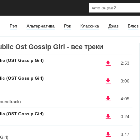
я
Рэп
Альтернатива
Рок
Классика
Джаз
Блюз
lic Ost Gossip Girl - все треки
ic (OST Gossip Girl)
2:53
ic (OST Gossip Girl)
3:06
4:05
Soundtrack)
ic (OST Gossip Girl)
0:24
3:47
Girl)