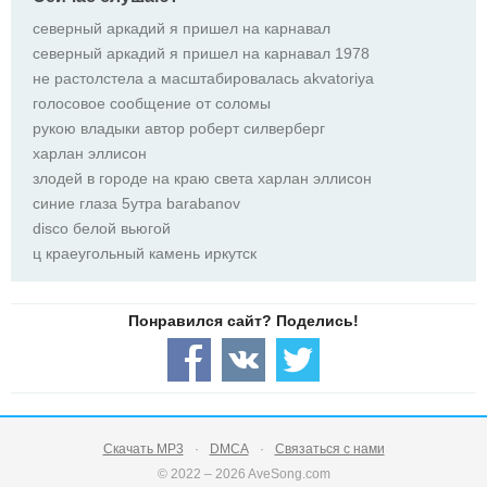
северный аркадий я пришел на карнавал
северный аркадий я пришел на карнавал 1978
не растолстела а масштабировалась akvatoriya
голосовое сообщение от соломы
рукою владыки автор роберт силверберг
харлан эллисон
злодей в городе на краю света харлан эллисон
синие глаза 5утра barabanov
disco белой вьюгой
ц краеугольный камень иркутск
Скачать MP3
DMCA
Связаться с нами
© 2022 – 2026 AveSong.com