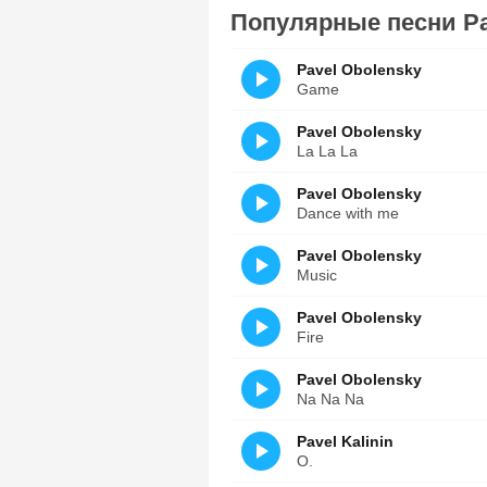
Популярные песни Pa
Pavel Obolensky
Game
Pavel Obolensky
La La La
Pavel Obolensky
Dance with me
Pavel Obolensky
Music
Pavel Obolensky
Fire
Pavel Obolensky
Na Na Na
Pavel Kalinin
O.