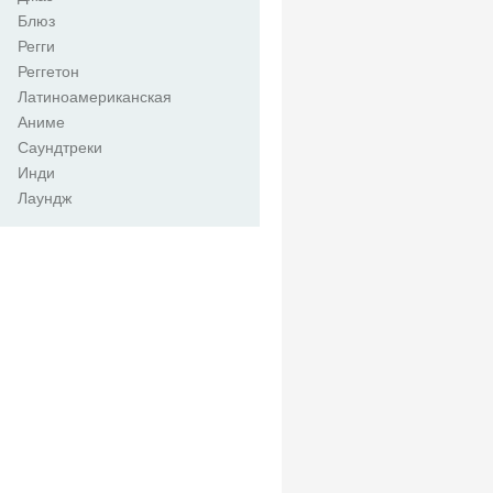
Блюз
Регги
Реггетон
Латиноамериканская
Аниме
Саундтреки
Инди
Лаундж