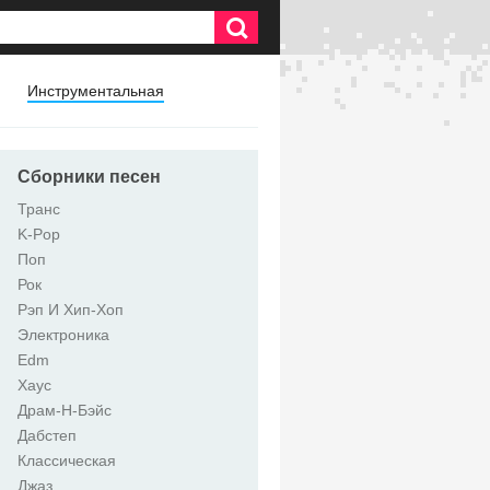
Инструментальная
Сборники песен
Транс
K-Pop
Поп
Рок
Рэп И Хип-Хоп
Электроника
Edm
Хаус
Драм-Н-Бэйс
Дабстеп
Классическая
Джаз