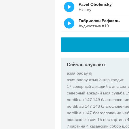
Pavel Obolensky
History
Габриелян Рафаэль
Аудиоотзыв #19
Сейчас слушают
азия baqay dj
азия baqay атың өшкір кредит
17 северный аркадий с анс све
северный аркадий моя судьба 1
nordik au 147 149 благословени
nordik au 147 148 благословени
nordik au 147 благословение не
шостакович соч 15 нос картина 
7 картина 4 казанский собор шос