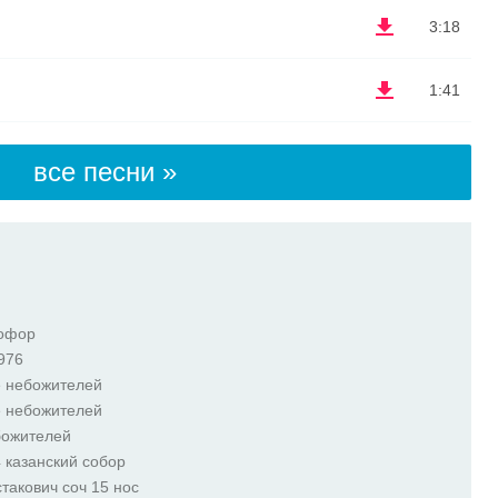
3:18
1:41
все песни »
тофор
976
е небожителей
е небожителей
божителей
4 казанский собор
такович соч 15 нос