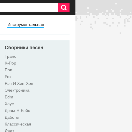
Инструментальная
Сборники песен
Транс
K-Pop
Поп
Рок
Рэп И Хип-Хоп
Электроника
Edm
Хаус
Драм-Н-Бэйс
Дабстеп
Классическая
Джаз