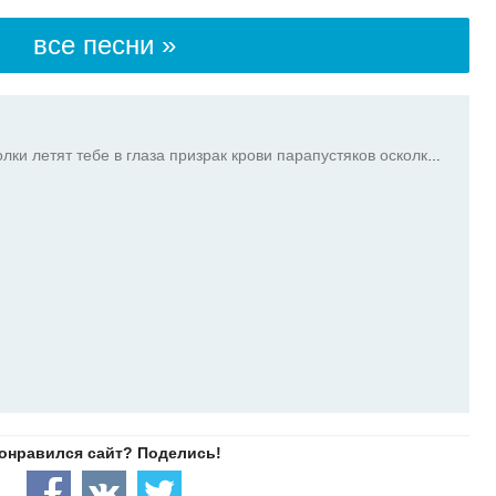
все песни »
призрак крови парапустяков осколки летят тебе в глаза призрак крови парапустяков осколки летят тебе