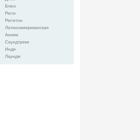
Блюз
Регги
Реггетон
Латиноамериканская
Аниме
Саундтреки
Инди
Лаундж