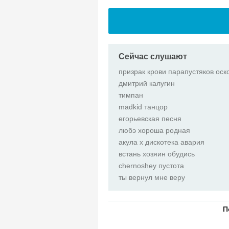
Сейчас слушают
дмитрий калугин
тимпан
madkid танцор
егорьевская песня
любэ хороша родная
акула х дискотека авария
встань хозяин обудись
chernoshey пустота
ты вернул мне веру