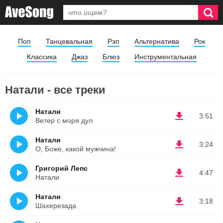
Поп
Танцевальная
Рэп
Альтернатива
Рок
Классика
Джаз
Блюз
Инструментальная
Натали - все треки
Натали
3:51
Ветер с моря дул
Натали
3:24
О, Боже, какой мужчина!
Григорий Лепс
4:47
Натали
Натали
3:18
Шахерезада