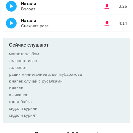
Натали
3:26
Володя
Натали
4:14
Снежная роза
Сейчас слушают
магнитоальбом
телепорт иван
телепорт
радик миннегалиев алия мубаракова
к чапек случай с русалками
к чапек
в ливанов
каста бабка
сидели курили
сидели курилт