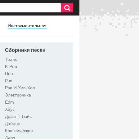
Инструментальная
Сборники песен
Транс
K-Pop
Поп
Рок
Рэп И Хип-Хоп
Электроника
Edm
Хаус
Драм-Н-Бэйс
Дабстеп
Классическая
Джаз