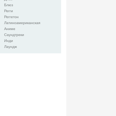
Блюз
Регги
Реггетон
Латиноамериканская
Аниме
Саундтреки
Инди
Лаундж