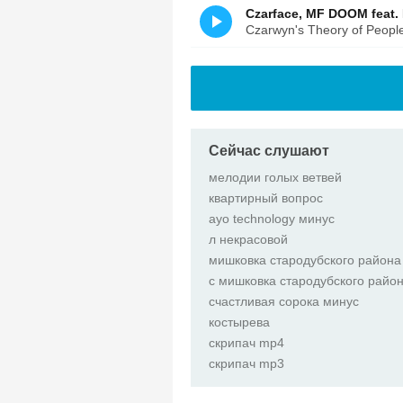
Czarface, MF DOOM feat.
Czarwyn's Theory of Peopl
Сейчас слушают
мелодии голых ветвей
квартирный вопрос
ayo technology минус
л некрасовой
мишковка стародубского района
с мишковка стародубского райо
счастливая сорока минус
костырева
скрипач mp4
скрипач mp3