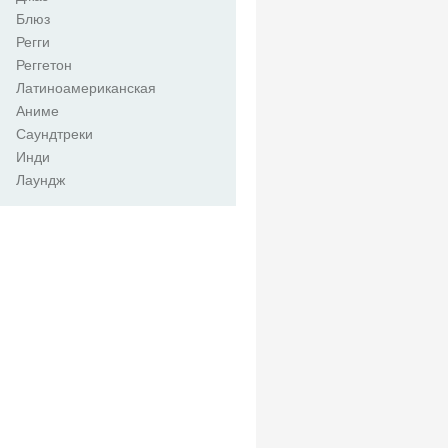
Блюз
Регги
Реггетон
Латиноамериканская
Аниме
Саундтреки
Инди
Лаундж