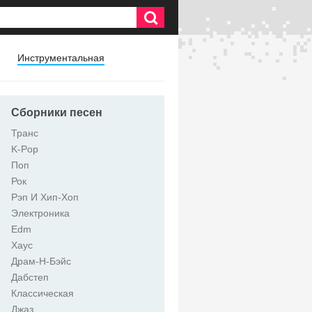
Инструментальная
Сборники песен
Транс
K-Pop
Поп
Рок
Рэп И Хип-Хоп
Электроника
Edm
Хаус
Драм-Н-Бэйс
Дабстеп
Классическая
Джаз