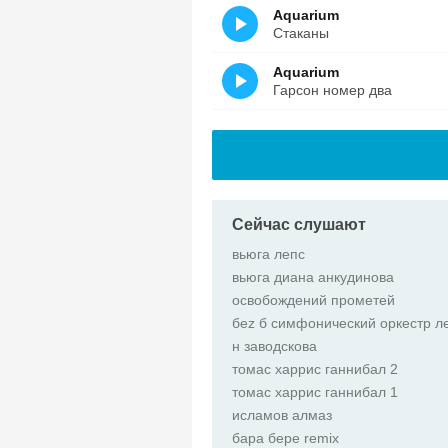
Aquarium
Стаканы
Aquarium
Гарсон номер два
Сейчас слушают
вьюга лепс
вьюга диана анкудинова
освобождений прометей
беz б симфонический оркестр л
н заводскова
томас харрис ганнибал 2
томас харрис ганнибал 1
исламов алмаз
бара бере remix