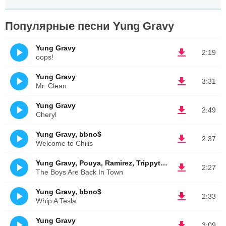
Популярные песни Yung Gravy
Yung Gravy
2:19
oops!
Yung Gravy
3:31
Mr. Clean
Yung Gravy
2:49
Cheryl
Yung Gravy, bbno$
2:37
Welcome to Chilis
Yung Gravy, Pouya, Ramirez, TrippythaKid
2:27
The Boys Are Back In Town
Yung Gravy, bbno$
2:33
Whip A Tesla
Yung Gravy
3:09