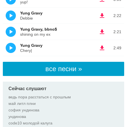
yup!
Yung Gravy
2:22
Debbie
Yung Gravy, bbno$
2:21
shining on my ex
Yung Gravy
2:49
Chery|
все песни »
Сейчас слушают
ведь пора расстаться с прошлым
май литл плни
софия ундинова
ундинова
code10 молодой калуга