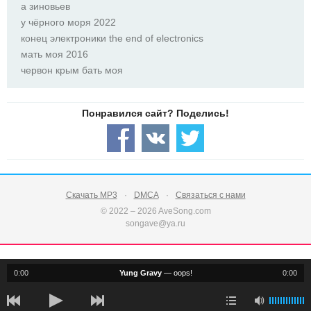
а зиновьев
у чёрного моря 2022
конец электроники the end of electronics
мать моя 2016
червон крым бать моя
Скачать MP3
DMCA
Связаться с нами
© 2022 – 2026 AveSong.com
songave@ya.ru
0:00
Yung Gravy
—
oops!
0:00
notification