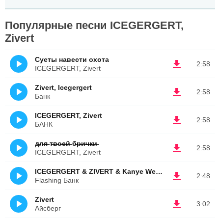
Популярные песни ICEGERGERT,
Zivert
Суеты навести охота
2:58
ICEGERGERT, Zivert
Zivert, Icegergert
2:58
Банк
ICEGERGERT, Zivert
2:58
БАНК
д̶л̶я̶ т̶в̶о̶е̶й̶ б̶р̶и̶ч̶к̶и̶
2:58
ICEGERGERT, Zivert
ICEGERGERT & ZIVERT & Kanye West & Dwele
2:48
Flashing Банк
Zivert
3:02
Айсберг