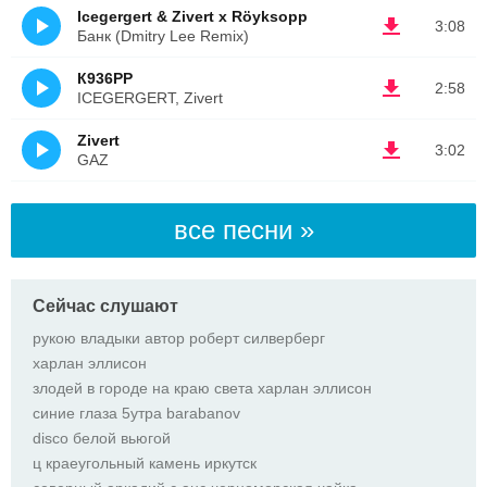
Icegergert & Zivert x Röyksopp
3:08
Банк (Dmitry Lee Remix)
К936РР
2:58
ICEGERGERT, Zivert
Zivert
3:02
GAZ
все песни »
Сейчас слушают
рукою владыки автор роберт силверберг
харлан эллисон
злодей в городе на краю света харлан эллисон
синие глаза 5утра barabanov
disco белой вьюгой
ц краеугольный камень иркутск