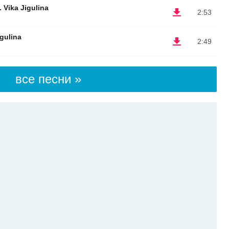
 Vika Jigulina
2:53
gulina
2:49
все песни »