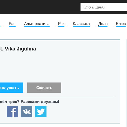
я
Рэп
Альтернатива
Рок
Классика
Джаз
Блюз
 Vika Jigulina
ослушать
Скачать