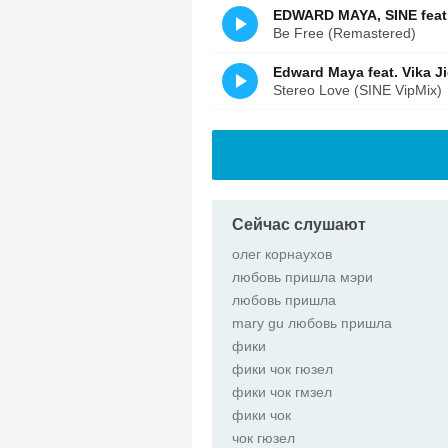
EDWARD MAYA, SINE feat.
Be Free (Remastered)
Edward Maya feat. Vika Ji
Stereo Love (SINE VipMix)
Сейчас слушают
олег корнаухов
любовь пришла мэри
любовь пришла
mary gu любовь пришла
фики
фики чок гюзел
фики чок гмзел
фики чок
чок гюзел