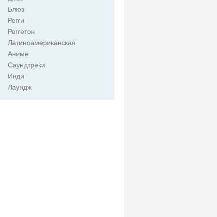
Блюз
Регги
Реггетон
Латиноамериканская
Аниме
Саундтреки
Инди
Лаундж