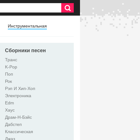
Инструментальная
Сборники песен
Транс
K-Pop
Поп
Рок
Рэп И Хип-Хоп
Электроника
Edm
Хаус
Драм-Н-Бэйс
Дабстеп
Классическая
Джаз