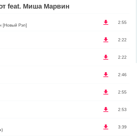
т feat. Миша Марвин
2:55
н [Новый Рэп]
2:22
2:22
2:46
2:55
2:53
3:39
x)