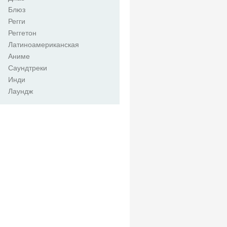
Блюз
Регги
Реггетон
Латиноамериканская
Аниме
Саундтреки
Инди
Лаундж