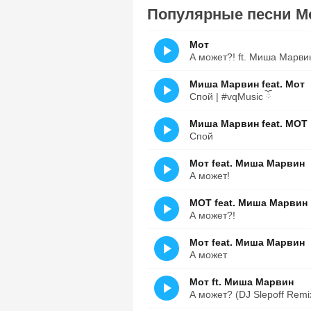
Популярные песни Мо
Мот
А может?! ft. Миша Марви
Миша Марвин feat. Мот
Спой | #vqMusic ོ
Миша Марвин feat. MOT
Спой
Мот feat. Миша Марвин
А может!
MOT feat. Миша Марвин
А может?!
Мот feat. Миша Марвин
А может
Мот ft. Миша Марвин
А может? (DJ Slepoff Remi