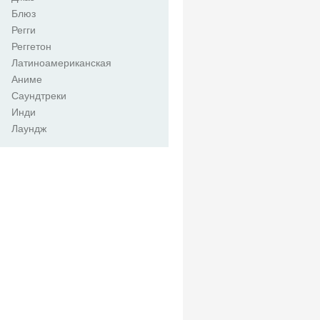
Блюз
Регги
Реггетон
Латиноамериканская
Аниме
Саундтреки
Инди
Лаундж