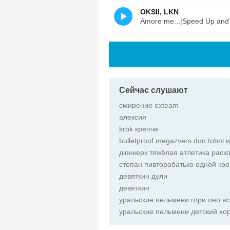
OKSII, LKN
Amore me...|Speed Up and 
Сейчас слушают
смирение exteam
алексия
krbk крепче
bulletproof megazvers don tobol и
дюнкерк тяжёлая атлетика раск
степан пивторабатько одной кро
девяткин дули
девяткин
уральские пельмени гори оно в
уральские пельмени детский хо