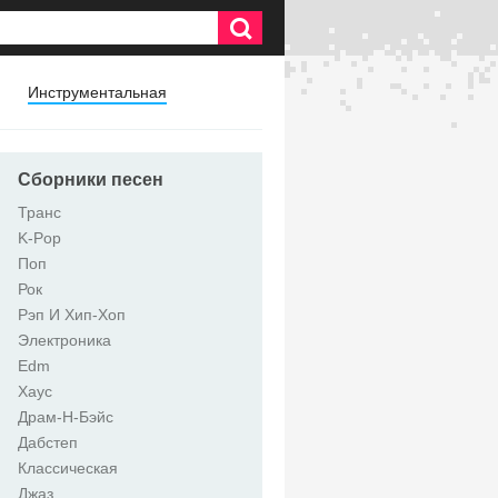
Инструментальная
Сборники песен
Транс
K-Pop
Поп
Рок
Рэп И Хип-Хоп
Электроника
Edm
Хаус
Драм-Н-Бэйс
Дабстеп
Классическая
Джаз