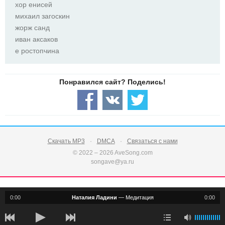
хор енисей
михаил загоскин
жорж санд
иван аксаков
е ростопчина
Скачать MP3
DMCA
Связаться с нами
© 2022 – 2026 AveSong.com
songave@ya.ru
0:00
Наталия Ладини
—
Медитация
0:00
notification