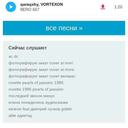
qaraqshy, VORTEXON
1:20
BERO 667
все песни »
Сейчас слушают
ас dc
фотографирую закат cover ai mori
фотографирую закат cover ai more
фотографирую закат cover валакас
roxette pearls оf passion 1986
roxette 1986 pearls оf passion
последний звонок минус
елена понеделина аудиосказки
качеля feat дмитрий пучков goblin
айм адиктэд