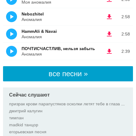
Моя аномалия
Nebozhitel
2:58
Аномалия
HammAli & Navai
2:58
Аномалия
ПОЧТИСЧАСТЛИВ, нельзя забыть
2:39
Аномалия
все песни »
Сейчас слушают
призрак крови парапустяков осколки летят тебе в глаза призрак крови парапустяков осколки летят тебе
дмитрий калугин
тимпан
madkid танцор
егорьевская песня