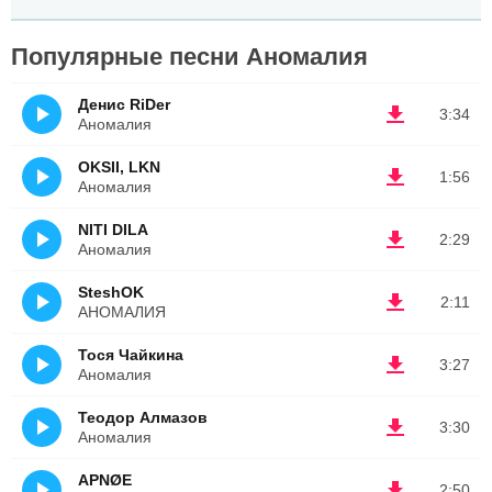
Популярные песни Аномалия
Денис RiDer
3:34
Аномалия
OKSII, LKN
1:56
Аномалия
NITI DILA
2:29
Аномалия
SteshOK
2:11
АНОМАЛИЯ
Тося Чайкина
3:27
Аномалия
Теодор Алмазов
3:30
Аномалия
APNØE
2:50