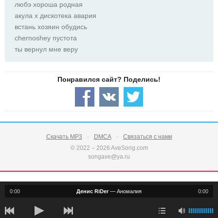
любэ хороша родная
акула х дискотека авария
встань хозяин обудись
chernoshey пустота
ты вернул мне веру
Скачать MP3
DMCA
Связаться с нами
© 2022 – 2026 AveSong.com
songave@ya.ru
0:00
Денис RiDer
—
Аномалия
0:00
notification