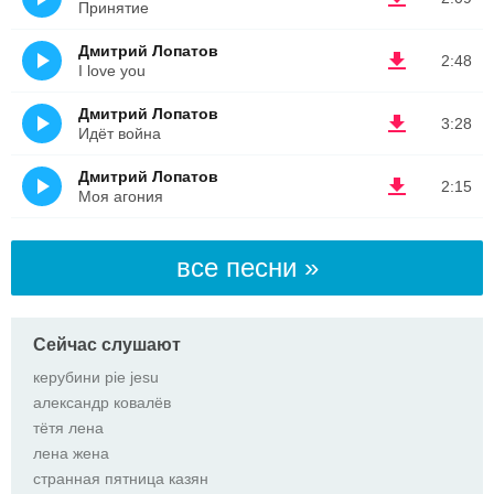
Принятие
Дмитрий Лопатов
2:48
I love you
Дмитрий Лопатов
3:28
Идёт война
Дмитрий Лопатов
2:15
Моя агония
все песни »
Сейчас слушают
керубини pie jesu
александр ковалёв
тётя лена
лена жена
странная пятница казян