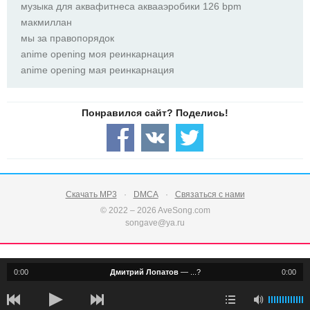
музыка для аквафитнеса аквааэробики 126 bpm
макмиллан
мы за правопорядок
anime opening моя реинкарнация
anime opening мая реинкарнация
Скачать MP3
DMCA
Связаться с нами
© 2022 – 2026 AveSong.com
songave@ya.ru
0:00
Дмитрий Лопатов
—
...?
0:00
notification