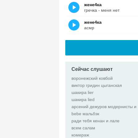
жене4ка
гречка - меня нет
жене4ка
асмр
Сейчас слушают
воронежский ковбой
виктор гридин цыганская
шакира lier
шакира lied
арсений дежуров модернисты и
bebe мальбэк
ради тебя кенан и лале
всем салам
комераж