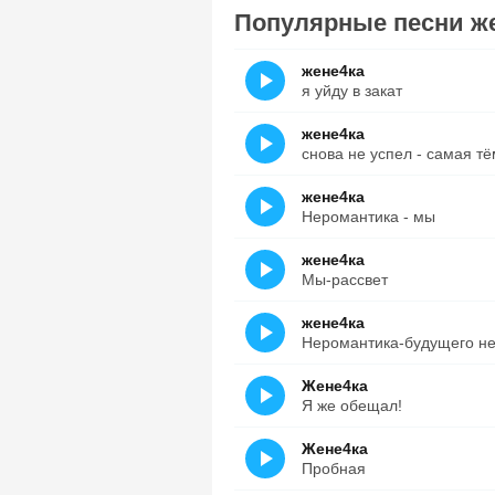
Популярные песни ж
жене4ка
я уйду в закат
жене4ка
снова не успел - самая т
жене4ка
Неромантика - мы
жене4ка
Мы-рассвет
жене4ка
Неромантика-будущего не
Жене4ка
Я же обещал!
Жене4ка
Пробная