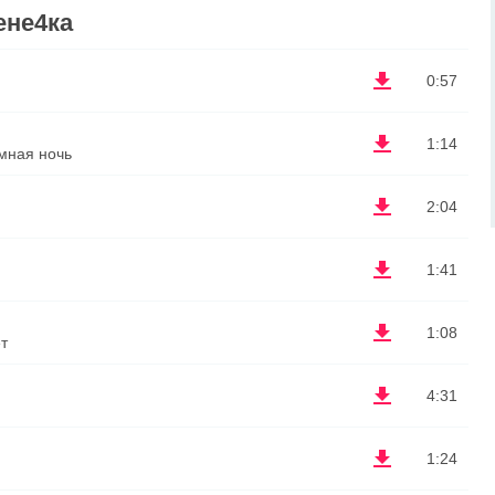
ене4ка
0:57
1:14
ёмная ночь
2:04
1:41
1:08
т
4:31
1:24