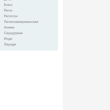
Блюз
Регги
Реггетон
Латиноамериканская
Аниме
Саундтреки
Инди
Лаундж