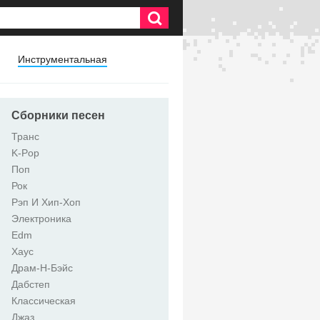
Инструментальная
Сборники песен
Транс
K-Pop
Поп
Рок
Рэп И Хип-Хоп
Электроника
Edm
Хаус
Драм-Н-Бэйс
Дабстеп
Классическая
Джаз