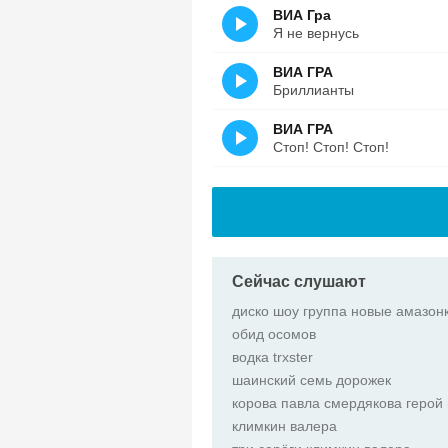
ВИА Гра
Я не вернусь
ВИА ГРА
Бриллианты
ВИА ГРА
Стоп! Стоп! Стоп!
Сейчас слушают
диско шоу группа новые амазон
обид осомов
водка trxster
шаинский семь дорожек
корова павла смердякова герой 
климкин валера