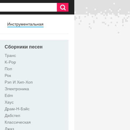
Инструментальная
Сборники песен
Транс
K-Pop
Поп
Рок
Рэп И Хип-Хоп
Электроника
Edm
Хаус
Драм-Н-Бэйс
Дабстеп
Классическая
Джаз