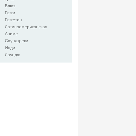
Блюз
Регги
Реггетон
Латиноамериканская
Аниме
Саундтреки
Инди
Лаундж