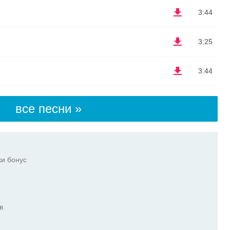
3:44
3:25
3:44
все песни »
ки бонус
в