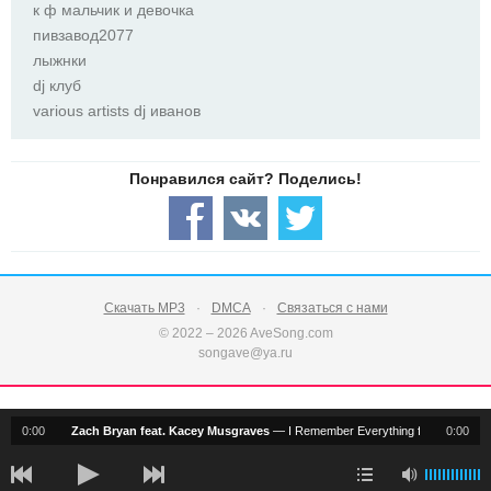
к ф мальчик и девочка
пивзавод2077
лыжнки
dj клуб
various artists dj иванов
Скачать MP3
DMCA
Связаться с нами
© 2022 – 2026 AveSong.com
songave@ya.ru
0:00
Zach Bryan feat. Kacey Musgraves
—
I Remember Everything feat Kacey M
0:00
notification