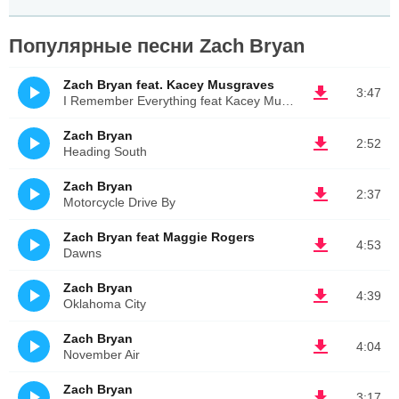
Популярные песни Zach Bryan
Zach Bryan feat. Kacey Musgraves
3:47
I Remember Everything feat Kacey Musgraves
Zach Bryan
2:52
Heading South
Zach Bryan
2:37
Motorcycle Drive By
Zach Bryan feat Maggie Rogers
4:53
Dawns
Zach Bryan
4:39
Oklahoma City
Zach Bryan
4:04
November Air
Zach Bryan
3:17