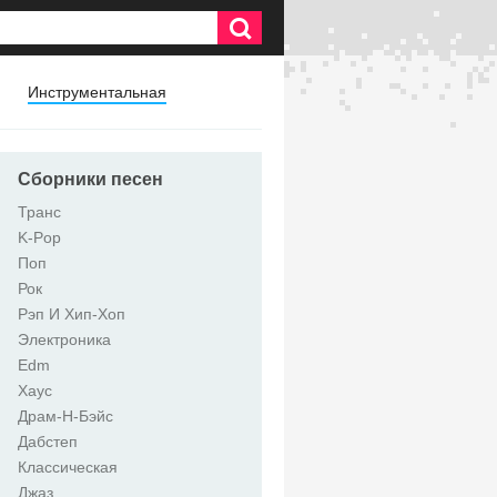
Инструментальная
Сборники песен
Транс
K-Pop
Поп
Рок
Рэп И Хип-Хоп
Электроника
Edm
Хаус
Драм-Н-Бэйс
Дабстеп
Классическая
Джаз