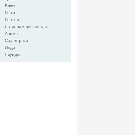
Блюз
Регги
Реггетон
Латиноамериканская
Аниме
Саундтреки
Инди
Лаундж