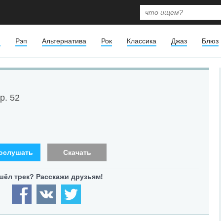
я
Рэп
Альтернатива
Рок
Классика
Джаз
Блюз
p. 52
ослушать
Скачать