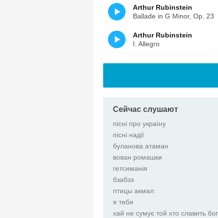
Arthur Rubinstein
Ballade in G Minor, Op. 23
Arthur Rubinstein
I. Allegro
Сейчас слушают
пісні про україну
пісні надії
буланова атаман
вован ромашки
гетсиманія
бзабзэ
птицы акмал
я тебя
хай не сумує той хто славить бо