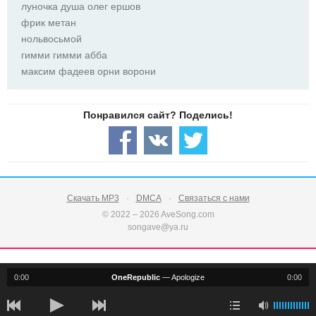
луночка душа олег ершов
фрик метан
нольвосьмой
гимми гимми абба
максим фадеев орни ворони
Скачать MP3
DMCA
Связаться с нами
© 2022 – 2026 AveSong.com
songave@ya.ru
0:00
OneRepublic
—
Apologize
0:00
notification