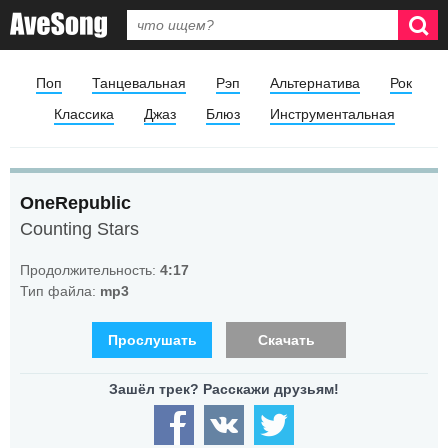
Поп
Танцевальная
Рэп
Альтернатива
Рок
Классика
Джаз
Блюз
Инструментальная
OneRepublic
Counting Stars
Продолжительность:
4:17
Тип файла:
mp3
Прослушать
Скачать