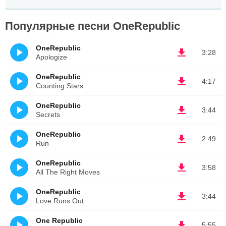
Популярные песни OneRepublic
OneRepublic
3:28
Apologize
OneRepublic
4:17
Counting Stars
OneRepublic
3:44
Secrets
OneRepublic
2:49
Run
OneRepublic
3:58
All The Right Moves
OneRepublic
3:44
Love Runs Out
One Republic
5:55