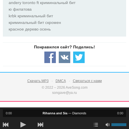
andery toronto ft криминальный бит
ю филатова
krbk криминальный бит
криминальный бит скромен
красное дерево осень
Скачать MP3
DMCA
Связаться с нами
© 2022 – 2026 AveSong.com
songave@ya.ru
0:00
Rihanna and Sia
—
Diamonds
0:00
notification