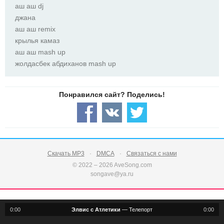
аш аш dj
джана
аш аш remix
крылья камаз
аш аш mash up
жолдасбек абдиханов mash up
Скачать MP3
DMCA
Связаться с нами
© 2022 – 2026 AveSong.com
songave@ya.ru
0:00
Элвис с Атлетики
—
Телепорт
0:00
notification