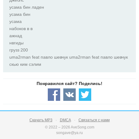
джеблс
усама бин ладен
усама бин
усама
набоков в в
ажнад
нвгиды
грузз 200
uma2rman feat павло шевчук uma2rman feat павло шевчук
скью ким сэлим
Скачать MP3
DMCA
Связаться с нами
© 2022 – 2026 AveSong.com
songave@ya.ru