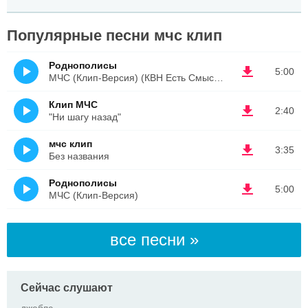
Популярные песни мчс клип
Роднополисы
5:00
МЧС (Клип-Версия) (КВН Есть Смысл Спасать)
Клип МЧС
2:40
"Ни шагу назад"
мчс клип
3:35
Без названия
Роднополисы
5:00
МЧС (Клип-Версия)
все песни »
Сейчас слушают