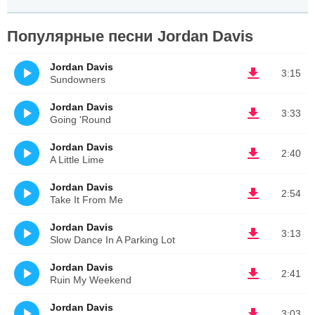
Популярные песни Jordan Davis
Jordan Davis
3:15
Sundowners
Jordan Davis
3:33
Going 'Round
Jordan Davis
2:40
A Little Lime
Jordan Davis
2:54
Take It From Me
Jordan Davis
3:13
Slow Dance In A Parking Lot
Jordan Davis
2:41
Ruin My Weekend
Jordan Davis
3:03