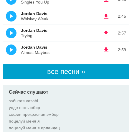
Singles You Up
Jordan Davis
2:45
Whiskey Weak
Jordan Davis
2:57
Trying
Jordan Davis
2:59
Almost Maybes
все песни »
Сейчас слушают
забытая vasabi
унде ешть юбир
софия прекрасная эмбер
поцелуй меня я
поцелуй меня я ирландец