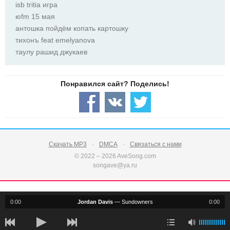
isb tritia игра
юfm 15 мая
антошка пойдём копать картошку
тихонъ feat emelyanova
таулу рашид джукаев
Скачать MP3
DMCA
Связаться с нами
© 2022 – 2026 AveSong.com
songave@ya.ru
0:00
Jordan Davis
—
Sundowners
0:00
notification